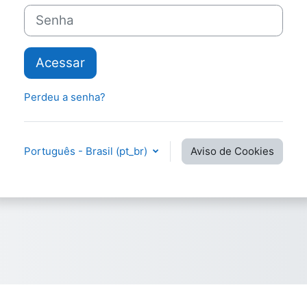
Senha
Acessar
Perdeu a senha?
Português - Brasil ‎(pt_br)‎
Aviso de Cookies